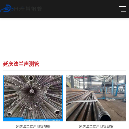
延庆法兰声测管
延庆法兰式声测管规格
延庆法兰式声测管现货